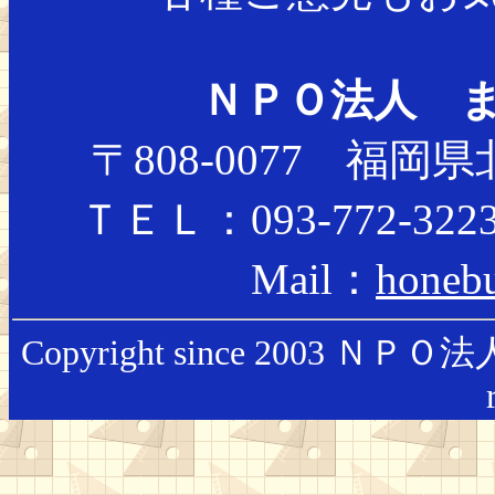
ＮＰＯ法人 
〒808-0077 福岡
ＴＥＬ：093-772-322
Mail：
honeb
Copyright since 2003 