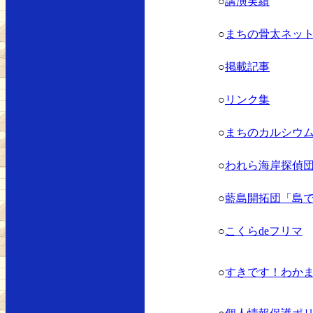
○
講演実績
○
まちの骨太ネッ
○
掲載記事
○
リンク集
○
まちのカルシウ
○
われら海岸探偵
○
藍島開拓団「島
○
こくらdeフリマ
○
すきです！わか