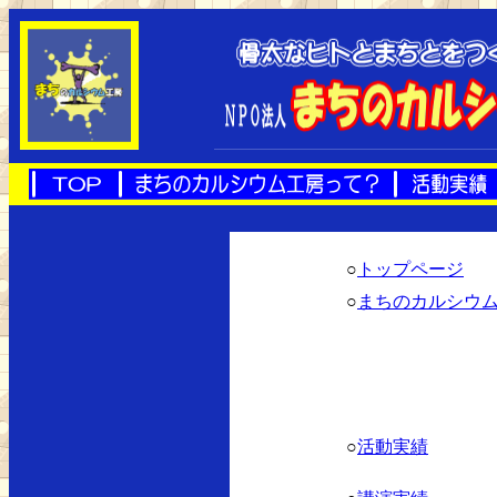
○
トップページ
○
まちのカルシウ
○
活動実績